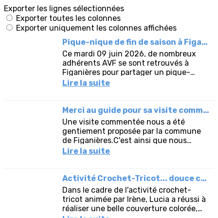
Exporter les lignes sélectionnées
Exporter toutes les colonnes
Exporter uniquement les colonnes affichées
Pique-nique de fin de saison à Figanières
Ce mardi 09 juin 2026, de nombreux
adhérents AVF se sont retrouvés à
Figanières pour partager un pique-
nique sous la forme "auberge
Lire la suite
espagnole". La commune a
gracieusement...
Merci au guide pour sa visite commentée à Figanières
Une visite commentée nous a été
gentiement proposée par la commune
de Figanières.C'est ainsi que nous
avons pu découvrir :le circuit du
Lire la suite
Patrimoine avec une magnifique
fresque...
Activité Crochet-Tricot... douce couverture...
Dans le cadre de l'activité crochet-
tricot animée par Irène, Lucia a réussi à
réaliser une belle couverture colorée,
très appréciée de son chat !