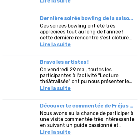
Lire la suite
Dernière soirée bowling de la saison 2025 2026
Ces soirées bowling ont été très
appréciées tout au long de l'année !
cette dernière rencontre s'est clôturée
par un apéritif pris en toute convivialité
Lire la suite
pour fêter la fin de...
Bravo les artistes !
Ce vendredi 29 mai, toutes les
participantes à l'activité "Lecture
théâtralisée" ont pu nous présenter leur
travail effectué tout au long de cette
Lire la suite
année. Merci à l'animatrice...
Découverte commentée de Fréjus ville historique
Nous avons eu la chance de participer à
une visite commentée très intéressante
en suivant un guide passionné et
dynamique : découverte des
Lire la suite
monuments de la vieille ville et...