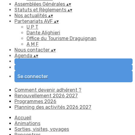
Assemblées Générales
▴
▾
Statuts et Règlements
▴
▾
Nos actualités
▴
▾
Partenariats AVF
▴
▾
U P T
Dante Alighieri
Office du Tourisme Draguignan
A M F
Nous contacter
▴
▾
Agenda
▴
▾
Se connecter
Comment devenir adhérent ?
Renouvellement 2026 2027
Programmes 2026
Planning des activités 2026 2027
Accueil
Animations
Sorties, visites, voyages
Rencontres