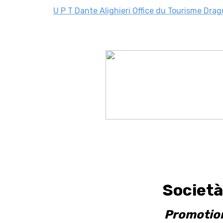
U P T
Dante Alighieri
Office du Tourisme Dra
Socie
Promotion 