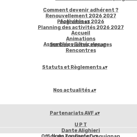
Comment devenir adhérent ?
Renouvellement 2026 2027
Activités
▴
▾
Programmes 2026
Planning des activités 2026 2027
Accueil
Animations
Assemblées Générales
▴
▾
Sorties, visites, voyages
Rencontres
Statuts et Règlements
▴
▾
Nos actualités
▴
▾
Partenariats AVF
▴
▾
U P T
Dante Alighieri
Nous contacter
▴
▾
Office du Tourisme Draguignan