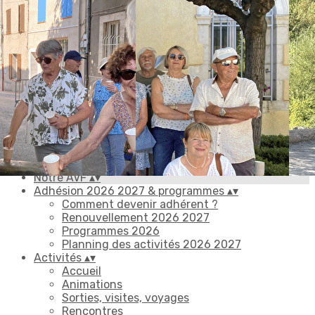
Exporter les lignes sélectionnées
Exporter toutes les colonnes
Exporter uniquement les colonnes affichées
Menu
Ajoutez un logo, un bouton, des réseaux sociaux
Cliquez pour éditer
Notre AVF
▴
▾
Adhésion 2026 2027 & programmes
▴
▾
Comment devenir adhérent ?
Renouvellement 2026 2027
Programmes 2026
Planning des activités 2026 2027
Activités
▴
▾
Accueil
Animations
Sorties, visites, voyages
Rencontres