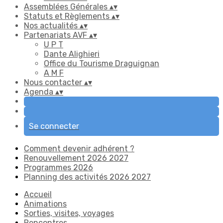
Assemblées Générales
▴
▾
Statuts et Règlements
▴
▾
Nos actualités
▴
▾
Partenariats AVF
▴
▾
U P T
Dante Alighieri
Office du Tourisme Draguignan
A M F
Nous contacter
▴
▾
Agenda
▴
▾
Se connecter
Comment devenir adhérent ?
Renouvellement 2026 2027
Programmes 2026
Planning des activités 2026 2027
Accueil
Animations
Sorties, visites, voyages
Rencontres