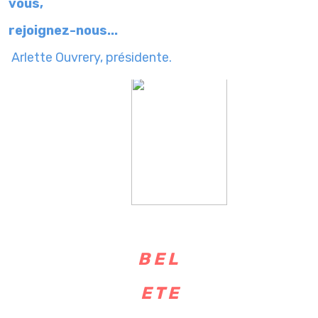
vous,
rejoignez-nous...
Arlette Ouvrery, présidente.
B E L
E T E