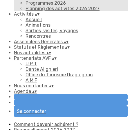
Programmes 2026
Planning des activités 2026 2027
Activités
▴
▾
Accueil
Animations
Sorties, visites, voyages
Rencontres
Assemblées Générales
▴
▾
Statuts et Règlements
▴
▾
Nos actualités
▴
▾
Partenariats AVF
▴
▾
U P T
Dante Alighieri
Office du Tourisme Draguignan
A M F
Nous contacter
▴
▾
Agenda
▴
▾
Se connecter
Comment devenir adhérent ?
Renouvellement 2026 2027