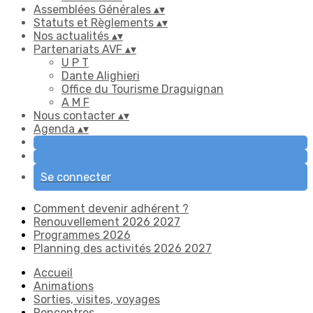
Assemblées Générales
▴
▾
Statuts et Règlements
▴
▾
Nos actualités
▴
▾
Partenariats AVF
▴
▾
U P T
Dante Alighieri
Office du Tourisme Draguignan
A M F
Nous contacter
▴
▾
Agenda
▴
▾
Se connecter
Comment devenir adhérent ?
Renouvellement 2026 2027
Programmes 2026
Planning des activités 2026 2027
Accueil
Animations
Sorties, visites, voyages
Rencontres