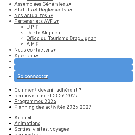
Assemblées Générales
▴
▾
Statuts et Règlements
▴
▾
Nos actualités
▴
▾
Partenariats AVF
▴
▾
U P T
Dante Alighieri
Office du Tourisme Draguignan
A M F
Nous contacter
▴
▾
Agenda
▴
▾
Se connecter
Comment devenir adhérent ?
Renouvellement 2026 2027
Programmes 2026
Planning des activités 2026 2027
Accueil
Animations
Sorties, visites, voyages
Rencontres