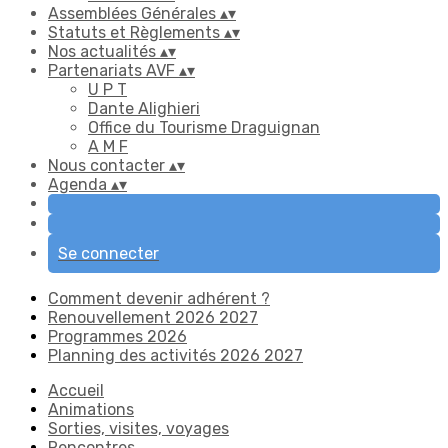
Assemblées Générales
▴
▾
Statuts et Règlements
▴
▾
Nos actualités
▴
▾
Partenariats AVF
▴
▾
U P T
Dante Alighieri
Office du Tourisme Draguignan
A M F
Nous contacter
▴
▾
Agenda
▴
▾
Se connecter
Comment devenir adhérent ?
Renouvellement 2026 2027
Programmes 2026
Planning des activités 2026 2027
Accueil
Animations
Sorties, visites, voyages
Rencontres