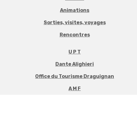
Animations
Sorties, visites, voyages
Rencontres
U P T
Dante Alighieri
Office du Tourisme Draguignan
A M F