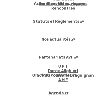
Assemblées Générales
▴
▾
Sorties, visites, voyages
Rencontres
Statuts et Règlements
▴
▾
Nos actualités
▴
▾
Partenariats AVF
▴
▾
U P T
Dante Alighieri
Nous contacter
▴
▾
Office du Tourisme Draguignan
A M F
Agenda
▴
▾