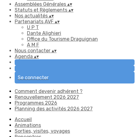
Assemblées Générales
▴
▾
Statuts et Règlements
▴
▾
Nos actualités
▴
▾
Partenariats AVF
▴
▾
U P T
Dante Alighieri
Office du Tourisme Draguignan
A M F
Nous contacter
▴
▾
Agenda
▴
▾
Se connecter
Comment devenir adhérent ?
Renouvellement 2026 2027
Programmes 2026
Planning des activités 2026 2027
Accueil
Animations
Sorties, visites, voyages
Rencontres