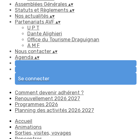
Assemblées Générales
▴
▾
Statuts et Règlements
▴
▾
Nos actualités
▴
▾
Partenariats AVF
▴
▾
U P T
Dante Alighieri
Office du Tourisme Draguignan
A M F
Nous contacter
▴
▾
Agenda
▴
▾
Se connecter
Comment devenir adhérent ?
Renouvellement 2026 2027
Programmes 2026
Planning des activités 2026 2027
Accueil
Animations
Sorties, visites, voyages
Rencontres